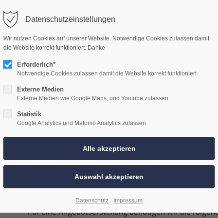
WOLF CAR HIFI
ÜBER UNS
LEISTUNGEN
HIFI PAKETE
Datenschutzeinstellungen
Wir nutzen Cookies auf unserer Website. Notwendige Cookies zulassen damit
die Website korrekt funktioniert. Danke
Erforderlich*
Notwendige Cookies zulassen damit die Website korrekt funktioniert
Externe Medien
Externe Medien wie Google Maps, und Youtube zulassen
Statistik
Google Analytics und Matomo Analytics zulassen
HiFi Paket anfragen
Datenschutz
Impressum
Für eine Angebotserstellung benötigen wir die folge