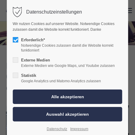
Menu
Menu
Datenschutzeinstellungen
Wir nutzen Cookies auf unserer Website. Notwendige Cookies
zulassen damit die Website korrekt funktioniert. Danke
Erforderlich*
Notwendige Cookies zulassen damit die Website korrekt
funktioniert
Externe Medien
Das ultimative Upgrade,
Externe Medien wie Google Maps, und Youtube zulassen
CarPlay und Android Auto für
Statistik
Google Analytics und Matomo Analytics zulassen
das Audi MMI 2G System.
Datenschutz
Impressum