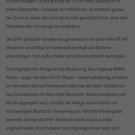
Für den nötigen Tiefgang sorgt ein 25 cm Helix Subwoofer in
einem Bassreflex-Gehäuse im Kofferraum. So entsteht genau
der Druck im Bass, den sich die Kundin gewünscht hat, ohne den
Charakter des Fahrzeugs zu verändern.
Die DSP-Endstufe konnten wir gemeinsam mit dem Helix BT HD
Streamer unsichtbar im Seitenteil oberhalb der Batterie
unterbringen. Von außen bleibt der Einbau komplett verborgen.
Das Highlight der Anlage ist die Bedienung: Das originale BMW-
Radio – sogar bereits mit CD-Player – bleibt vollständig erhalten.
Im normalen Betrieb funktioniert alles wie ab Werk. Sobald sich
das Smartphone mit dem Helix Bluetooth-Modul verbindet und
Musik abgespielt wird, schaltet die Anlage automatisch auf
hochwertiges Bluetooth-Streaming um. Wird die Wiedergabe
beendet, blendet die DSP-Endstufe sanft zurück auf das
originale Radio. Komfortabler und originalgetreuer lässt sich