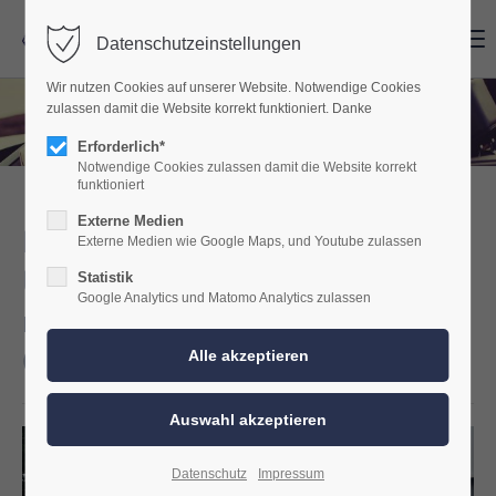
Menu
Menu
Datenschutzeinstellungen
Wir nutzen Cookies auf unserer Website. Notwendige Cookies
zulassen damit die Website korrekt funktioniert. Danke
Erforderlich*
Notwendige Cookies zulassen damit die Website korrekt
funktioniert
Externe Medien
BMW E31 850i –
Externe Medien wie Google Maps, und Youtube zulassen
Unsichtbares Soundupgrade
Statistik
Google Analytics und Matomo Analytics zulassen
mit sattem Bass und voller
Originaloptik
Datenschutz
Impressum