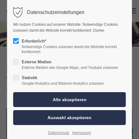
Menu
Menu
Datenschutzeinstellungen
Wir nutzen Cookies auf unserer Website. Notwendige Cookies
zulassen damit die Website korrekt funktioniert. Danke
Erforderlich*
Notwendige Cookies zulassen damit die Website korrekt
funktioniert
Externe Medien
Hynundai I30 Soundupgrade
Externe Medien wie Google Maps, und Youtube zulassen
SmartSound PRO mit
Statistik
Google Analytics und Matomo Analytics zulassen
Premium Dämmung
Datenschutz
Impressum