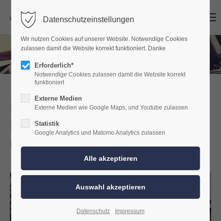
Menu
Menu
Datenschutzeinstellungen
Wir nutzen Cookies auf unserer Website. Notwendige Cookies
zulassen damit die Website korrekt funktioniert. Danke
Erforderlich*
Notwendige Cookies zulassen damit die Website korrekt
funktioniert
Externe Medien
Mercedes CLS W257
Externe Medien wie Google Maps, und Youtube zulassen
Burmester Sound Upgrade
Statistik
Google Analytics und Matomo Analytics zulassen
mit kräftigem Tiefbass
Datenschutz
Impressum