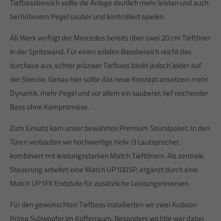
Tiefbassbereich sollte die Anlage deutlich mehr leisten und auch
bei höherem Pegel sauber und kontrolliert spielen.
Ab Werk verfügt der Mercedes bereits über zwei 20 cm Tieftöner
in der Spritzwand. Für einen soliden Bassbereich reicht das
durchaus aus, echter präziser Tiefbass bleibt jedoch leider auf
der Strecke. Genau hier sollte das neue Konzept ansetzen: mehr
Dynamik, mehr Pegel und vor allem ein sauberer, tief reichender
Bass ohne Kompromisse.
Zum Einsatz kam unser bewährtes Premium Soundpaket. In den
Türen verbauten wir hochwertige Helix i3 Lautsprecher,
kombiniert mit leistungsstarken Match Tieftönern. Als zentrale
Steuerung arbeitet eine Match UP10DSP, ergänzt durch eine
Match UP1FX Endstufe für zusätzliche Leistungsreserven.
Für den gewünschten Tiefbass installierten wir zwei Audison
Prima Subwoofer im Kofferraum. Besonders wichtig war dabei