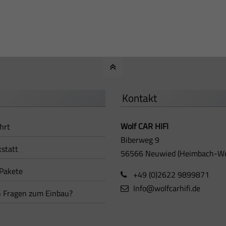
Kontakt
Wolf CAR HIFI
hrt
Biberweg 9
statt
56566 Neuwied (Heimbach-We
 Pakete
+49 (0)2622 9899871
Info@wolfcarhifi.de
 Fragen zum Einbau?