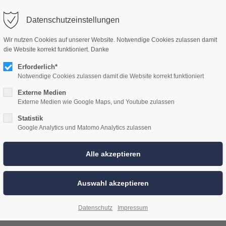
WOLF CAR HIFI
ÜBER UNS
LEISTUNGEN
HIFI PAKETE
Datenschutzeinstellungen
Wir nutzen Cookies auf unserer Website. Notwendige Cookies zulassen damit
die Website korrekt funktioniert. Danke
Erforderlich*
Notwendige Cookies zulassen damit die Website korrekt funktioniert
Externe Medien
Externe Medien wie Google Maps, und Youtube zulassen
Statistik
Google Analytics und Matomo Analytics zulassen
den Mercedes SLK!
Datenschutz
Impressum