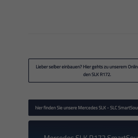
Lieber selber einbauen? Hier gehts zu unserem Onli
den SLK R172.
hier finden Sie unsere Mercedes SLK - SLC SmartSou
Mercedes SLK R172 SmartSo