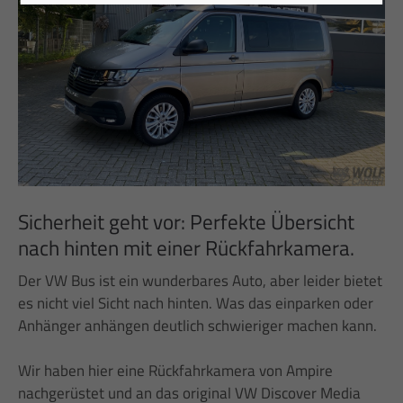
Sicherheit geht vor: Perfekte Übersicht
nach hinten mit einer Rückfahrkamera.
Der
VW Bus
is
t
e
in
w
under
b
ares
Auto
,
aber
le
ider
b
iet
et
es
n
icht
v
iel
S
icht
n
ach
hint
en
.
Was das
e
in
park
en
oder
Anhänger anhängen
deutlich sch
w
ier
iger
machen kann
.
Wir haben hier eine Rückfahrkamera von Ampire
nachgerüstet und an das
original
VW Discover Media