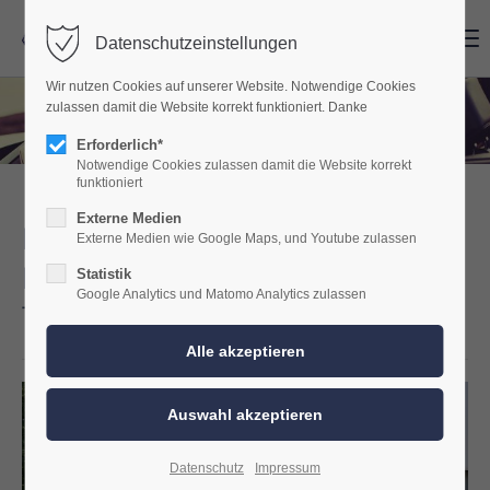
Menu
Menu
Datenschutzeinstellungen
Wir nutzen Cookies auf unserer Website. Notwendige Cookies
zulassen damit die Website korrekt funktioniert. Danke
Erforderlich*
Notwendige Cookies zulassen damit die Website korrekt
funktioniert
Externe Medien
Perfekte Übersicht mit einer
Externe Medien wie Google Maps, und Youtube zulassen
Rückfahrkamera für de VW
Statistik
Google Analytics und Matomo Analytics zulassen
T6.1.
Datenschutz
Impressum