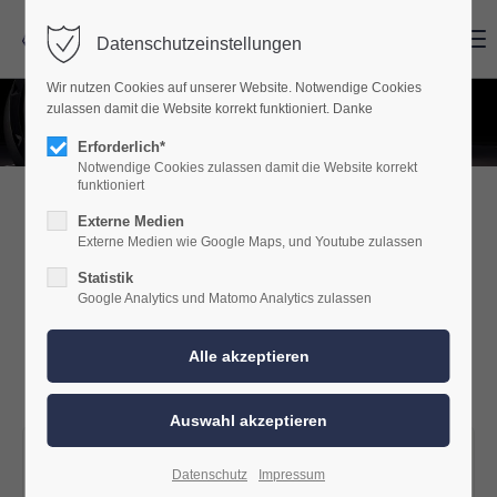
Menu
Menu
Datenschutzeinstellungen
Wir nutzen Cookies auf unserer Website. Notwendige Cookies
zulassen damit die Website korrekt funktioniert. Danke
Erforderlich*
Notwendige Cookies zulassen damit die Website korrekt
funktioniert
Externe Medien
Wolf Car HiFi SmartSound
Externe Medien wie Google Maps, und Youtube zulassen
Pakete
Statistik
Google Analytics und Matomo Analytics zulassen
Erleben Sie ein unvergleichliches
Klangerlebnis in Ihrem Fahrzeug mit
unseren SmartSound Paketen.
Datenschutz
Impressum