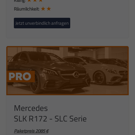
Klang
:
★ ★
Räumlichkeit
:
Jetzt unverbindlich anfragen
Mercedes
SLK R172 - SLC Serie
Paketpreis 2085
€