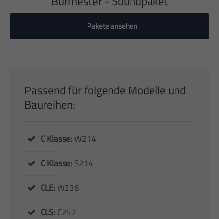
Burmester - Soundpaket
Pakete ansehen
Passend für folgende Modelle und
Baureihen:
C Klasse:
W214
C Klasse:
S214
CLE:
W236
CLS:
C257