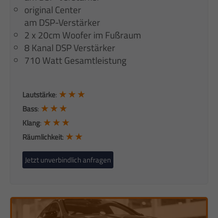
original Center
am DSP-Verstärker
2 x 20cm Woofer im Fußraum
8 Kanal DSP Verstärker
710 Watt Gesamtleistung
★ ★ ★
Lautstärke
:
★ ★ ★
Bass
:
★ ★ ★
Klang
:
★ ★
Räumlichkeit
:
Jetzt unverbindlich anfragen