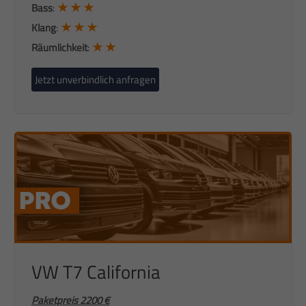
★ ★ ★
Bass
:
★ ★ ★
Klang
:
★ ★
Räumlichkeit
:
Jetzt unverbindlich anfragen
VW T7 California
Paketpreis 2200 €