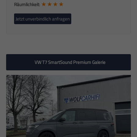
★ ★ ★ ★
Räumlichkeit
:
Jetzt unverbindlich anfragen
VW T7 SmartSound Premium Galerie