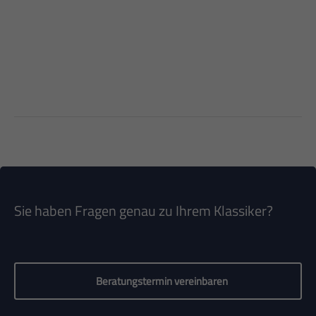
Systeme anbieten, die besonders auf Ihr Young- und Oldtimer
abgestimmt sind.
Sie haben Fragen genau zu Ihrem Klassiker?
Beratungstermin vereinbaren