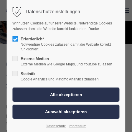
Menu
Menu
Datenschutzeinstellungen
Wir nutzen Cookies auf unserer Website. Notwendige Cookies
zulassen damit die Website korrekt funktioniert. Danke
Erforderlich*
Notwendige Cookies zulassen damit die Website korrekt
funktioniert
Externe Medien
Ob Oldtimer oder Youngtimer
Externe Medien wie Google Maps, und Youtube zulassen
- wir verhelfen Ihren Klassiker
Statistik
Google Analytics und Matomo Analytics zulassen
zu neuem Glanz
Früher legten die Autohersteller oftmals nur wenig Wert auf
guten Klang. Dementsprechend minimalistisch fiel das HiFi-
System aus.
Datenschutz
Impressum
Doch bei einer Ausfahrt mit dem Klassiker gehört neben dem