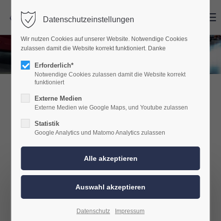
Menu
Menu
Datenschutzeinstellungen
Wir nutzen Cookies auf unserer Website. Notwendige Cookies
zulassen damit die Website korrekt funktioniert. Danke
Erforderlich*
Notwendige Cookies zulassen damit die Website korrekt
funktioniert
Externe Medien
BMW: SmartSound PREMIUM
Externe Medien wie Google Maps, und Youtube zulassen
Statistik
Google Analytics und Matomo Analytics zulassen
Ein Soundsystem wie man es sich
eigentlich ab Werk wünscht. - Das
PREMIUM Soundpaket!
Mit acht Lautsprechern, acht Verstärkerkanälen und
Datenschutz
Impressum
einem leistungsstarken Soundprozessor schaffen wir im