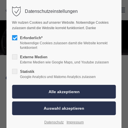
Menu
Menu
Datenschutzeinstellungen
Wir nutzen Cookies auf unserer Website. Notwendige Cookies
zulassen damit die Website korrekt funktioniert. Danke
Erforderlich*
Notwendige Cookies zulassen damit die Website korrekt
funktioniert
Externe Medien
Externe Medien wie Google Maps, und Youtube zulassen
Wolf Carhifi
Statistik
Google Analytics und Matomo Analytics zulassen
Biberweg 9
56566 Neuwied (Heimbach-Weis)
TEL. 02622 / 98 99 871
Sie erreichen uns:
Datenschutz
Impressum