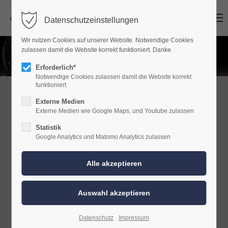
Menu
Menu
Datenschutzeinstellungen
Wir nutzen Cookies auf unserer Website. Notwendige Cookies
zulassen damit die Website korrekt funktioniert. Danke
Erforderlich*
Notwendige Cookies zulassen damit die Website korrekt
funktioniert
WOLF CAR HiFi
Externe Medien
Externe Medien wie Google Maps, und Youtube zulassen
"Handwerkliches Geschick und viel Erfahrung, hochwertige
Statistik
Google Analytics und Matomo Analytics zulassen
Produkte und erstklassige Verarbeitung lassen auch Ihre
ausgefallenen Wünsche gut klingen."
Datenschutz
Impressum
Links