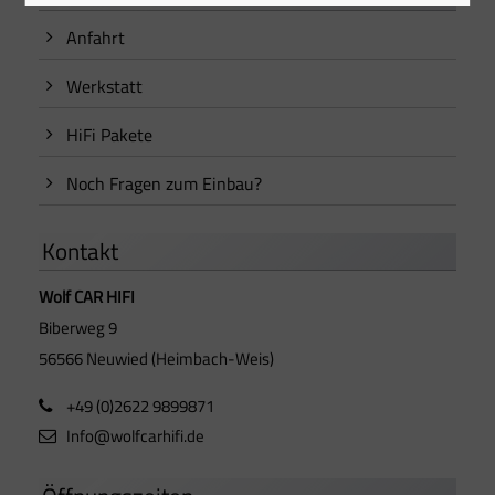
Anfahrt
Werkstatt
HiFi Pakete
Noch Fragen zum Einbau?
Kontakt
Wolf CAR HIFI
Biberweg 9
56566 Neuwied (Heimbach-Weis)
+49 (0)2622 9899871
Info@wolfcarhifi.de