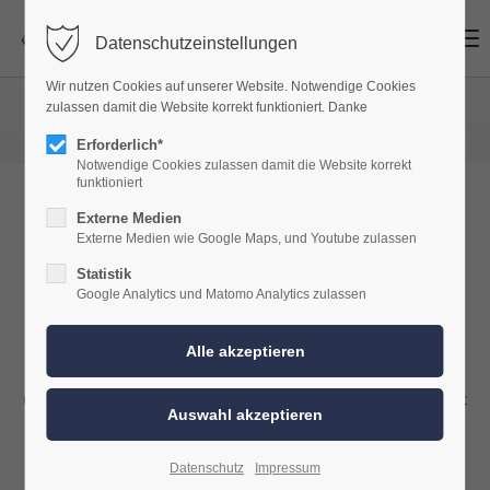
Menu
Menu
Datenschutzeinstellungen
Wir nutzen Cookies auf unserer Website. Notwendige Cookies
zulassen damit die Website korrekt funktioniert. Danke
Erforderlich*
Notwendige Cookies zulassen damit die Website korrekt
funktioniert
Externe Medien
SmartSound 7.0
das perfekte
Externe Medien wie Google Maps, und Youtube zulassen
Subwoofer Upgrade für Ihr
Statistik
Google Analytics und Matomo Analytics zulassen
Fahrzeug.
Wenn Sie in Raum Koblenz und Neuwied wohnen und
unzufrieden mit dem Klang Ihres Fahrzeugs sind, dann ist es Zeit
für eine Veränderung! Unsere SmartSound Konzepte bieten
hochwertige Soundpakete, die Ihnen ein unvergleichliches
Datenschutz
Impressum